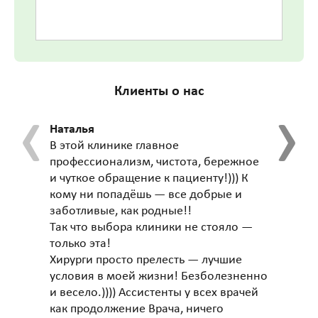
Клиенты о нас
‹
›
Наталья
Игорь
В этой клинике главное
Лечусь
профессионализм, чистота, бережное
Якиман
и чуткое обращение к пациенту!))) К
выраз
кому ни попадёшь — все добрые и
всему 
заботливые, как родные!!
особе
Так что выбора клиники не стояло —
профе
только эта!
пацие
Хирурги просто прелесть — лучшие
условия в моей жизни! Безболезненно
и весело.)))) Ассистенты у всех врачей
как продолжение Врача, ничего