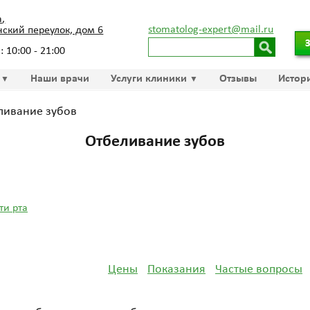
а
,
stomatolog-expert@mail.ru
ский переулок, дом 6
: 10:00 - 21:00
Наши врачи
Услуги клиники
Отзывы
Истор
ливание зубов
Отбеливание зубов
ти рта
Цены
Показания
Частые вопросы