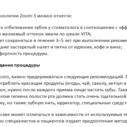
хнологии Zoom-3 можно отнести:
ь отбеливания зубов у стоматолога в соотношении с эф
 желаемый оттенок эмали по шкале VITA;
т сохраняться в течение 3–5 лет при выполнении реком
аже застарелый налет и пятна от курения, кофе и вина;
фортность процедуры.
дения процедуры
олго, важно придерживаться следующих рекомендаций. В
реблять красящие продукты (ягоды, чай, свеклу, кетчуп и д
он, нужно после каждого приема пищи чистить зубы. Такж
елом гигиена полости рта должна стать очень тщательно
ку, но также зубную нить, ирригатор, специальные средс
скве может отличаться в зависимости от используемых т
во специалистов и пациентов отдают предпочтение мето