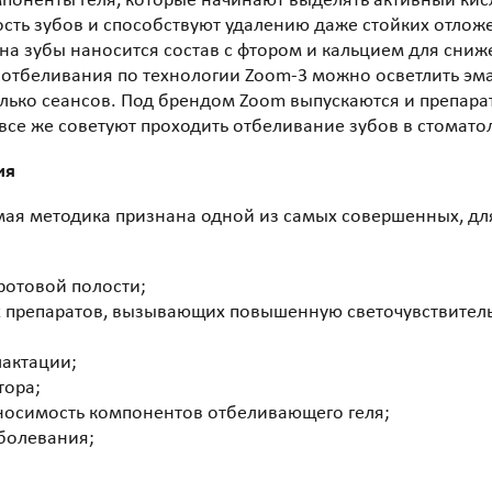
поненты геля, которые начинают выделять активный кис
ость зубов и способствуют удалению даже стойких отлож
 на зубы наносится состав с фтором и кальцием для сниж
отбеливания по технологии Zoom-3 можно осветлить эмал
олько сеансов. Под брендом Zoom выпускаются и препар
все же советуют проходить отбеливание зубов в стомато
ия
мая методика признана одной из самых совершенных, для
ротовой полости;
 препаратов, вызывающих повышенную светочувствитель
лактации;
тора;
осимость компонентов отбеливающего геля;
болевания;