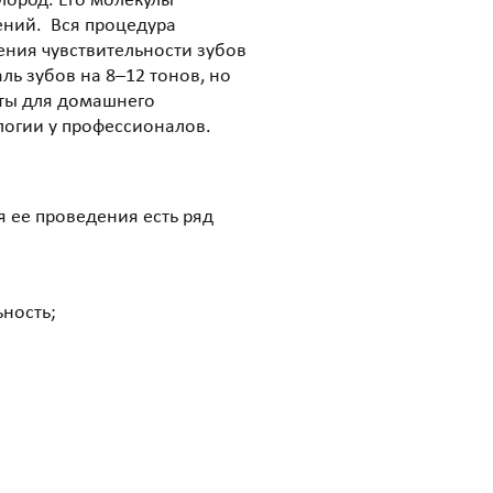
лород. Его молекулы
ений. Вся процедура
ения чувствительности зубов
ь зубов на 8–12 тонов, но
аты для домашнего
логии у профессионалов.
 ее проведения есть ряд
ность;