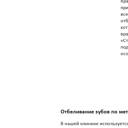
Кр
при
все
отб
хот
вра
«Ст
под
ос
Отбеливание зубов по ме
В нашей клинике используетс