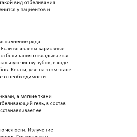
 такой вид отбеливания
енится у пациентов и
 выполнение ряда
. Если выявлены кариозные
а отбеливания откладывается
альную чистку зубов, в ходе
ов. Кстати, уже на этом этапе
ие о необходимости
ками, а мягкие ткани
тбеливающий гель, в состав
осстанавливает ее
юю челюсти. Излучение