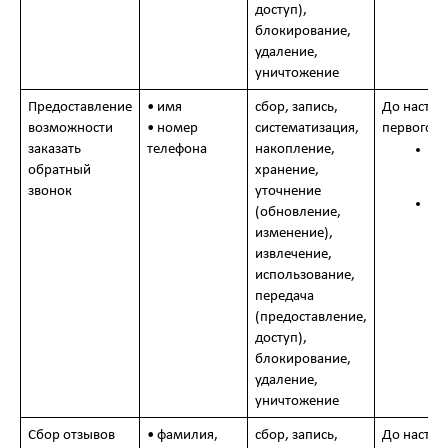
доступ),
блокирование,
удаление,
уничтожение
Предоставление
• имя
сбор, запись,
До наступ
возможности
• номер
систематизация,
первого и
заказать
телефона
накопление,
до
ег
обратный
хранение,
со
звонок
уточнение
до
(обновление,
пр
изменение),
ра
извлечение,
Са
использование,
передача
(предоставление,
доступ),
блокирование,
удаление,
уничтожение
Сбор отзывов
• фамилия,
сбор, запись,
До наступ