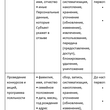
имя, отчество
систематизация,
первого и
• иные
накопление,
до
ег
Персональные
хранение,
со
данные,
уточнение
до
которые
(обновление,
пр
Субъект
изменение),
ра
укажет в
извлечение,
Са
отзыве
использование,
передача
(предоставление,
доступ),
блокирование,
удаление,
уничтожение
Проведение
• фамилия,
сбор, запись,
До наступ
конкурсов и
имя, отчество
систематизация,
первого и
акций,
• семейное
накопление,
до
ег
программа
положение
хранение,
со
лояльности
• дата, месяц,
уточнение
до
год рождения
(обновление,
ра
• адрес
изменение),
до