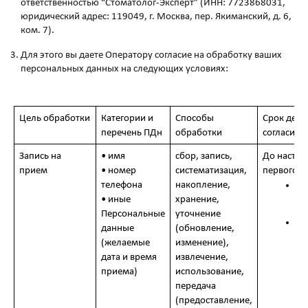
ответственностью “Стоматолог-Эксперт” (ИНН: 7723868031,
юридический адрес: 119049, г. Москва, пер. Якиманский, д. 6,
ком. 7).
Для этого вы даете Оператору согласие на обработку ваших
персональных данных на следующих условиях:
Цель обработки
Категории и
Способы
Срок дейс
перечень ПДн
обработки
согласия
Запись на
• имя
сбор, запись,
До наступ
прием
• номер
систематизация,
первого и
телефона
накопление,
до
ег
• иные
хранение,
со
Персональные
уточнение
до
данные
(обновление,
пр
(желаемые
изменение),
ра
дата и время
извлечение,
Са
приема)
использование,
передача
(предоставление,