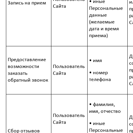
• иные
и
Запись на прием
Сайта
Персональные
п
данные
р
(желаемые
С
дата и время
приема)
Д
Предоставление
• имя
с
возможности
Пользователь
п
• номер
заказать
Сайта
р
телефона
обратный звонок
С
• фамилия,
имя, отчество
Пользователь
Д
Сайта
• иные
с
Персональные
Сбор отзывов
п