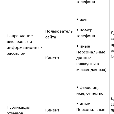
телефона
• имя
• номер
Пользователь
Д
Направление
телефона
сайта
с
рекламных и
п
• иные
информационных
р
Персональные
рассылок
С
Клиент
данные
(аккаунты в
мессенджерах)
• фамилия,
имя, отчество
Д
• иные
с
Публикация
Персональные
Клиент
п
отзывов