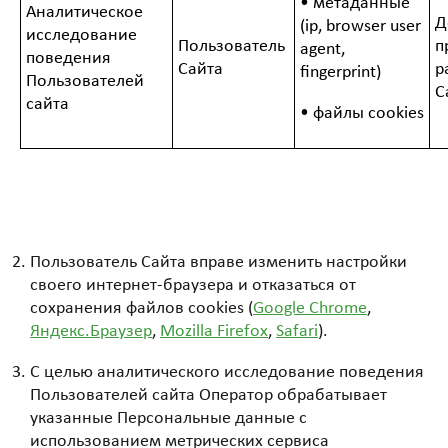
• метаданные
Аналитическое
Д
(ip, browser user
исследование
Пользователь
п
agent,
поведения
Сайта
р
fingerprint)
Пользователей
С
сайта
• файлы cookies
Пользователь Сайта вправе изменить настройки
своего интернет-браузера и отказаться от
сохранения файлов cookies (
Google Chrome
,
Яндекс.Браузер
,
Mozilla Firefox
,
Safari
).
С целью аналитического исследование поведения
Пользователей сайта
Оператор обрабатывает
указанные Персональные данные с
использованием метрических сервиса