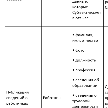
данные,
р
которые
С
Субъект укажет
в отзыв
е
• фамилия,
имя, отчество
• фото
• должность
• профессия
• сведения об
образовании
Д
Публикация
с
• сведения о
сведений о
Работник
п
трудовой
работниках
р
деятельности