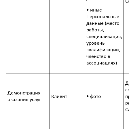
С
• иные
Персональные
данные (место
работы,
специализация,
уровень
квалификации,
членство в
ассоциациях
)
Д
с
Демонстрация
Клиент
• фото
п
оказания услуг
р
С