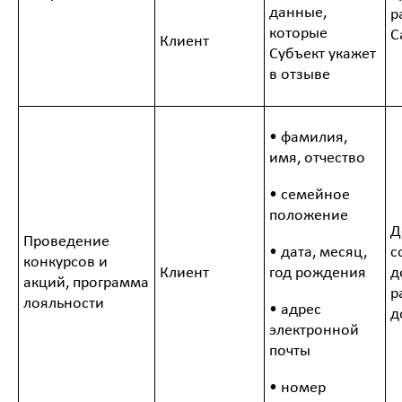
данные,
р
которые
С
Клиент
Субъект укажет
в отзыве
• фамилия,
имя, отчество
• семейное
положение
Д
Проведение
• дата, месяц,
с
конкурсов и
Клиент
год рождения
д
акций, программа
р
лояльности
• адрес
д
электронной
почты
• номер