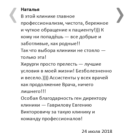
‹
›
Наталья
Игорь
В этой клинике главное
Лечусь
профессионализм, чистота, бережное
Якиман
и чуткое обращение к пациенту!))) К
выраз
кому ни попадёшь — все добрые и
всему 
заботливые, как родные!!
особе
Так что выбора клиники не стояло —
профе
только эта!
пацие
Хирурги просто прелесть — лучшие
условия в моей жизни! Безболезненно
и весело.)))) Ассистенты у всех врачей
как продолжение Врача, ничего
лишнего!!!
Особая благодарность ген директору
клиники — Гаврилову Евгению
Викторовичу за такую клинику и
команду профессионалов!
24 июля 2018